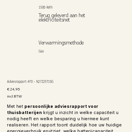
1500 kWh
Terug geleverd aan het
elektriciteitsnet
Verwarmingsmethode
Gas
Adviesrapport #70 - N27Z25T15G
Prijs
€ 24,95
incl.BTW
Met het
persoonlijke adviesrapport voor
thuisbatterijen
krijgt u inzicht in welke capaciteit u
nodig heeft en welke besparing u hiermee kunt
realiseren. Het rapport toont duidelijk hoe uw huidige
energieverbruik eruitziet, welke batterijcapaciteit