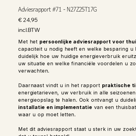
Adviesrapport #71 - N27Z25T17G
Prijs
€ 24,95
incl.BTW
Met het
persoonlijke adviesrapport voor thu
capaciteit u nodig heeft en welke besparing u
duidelijk hoe uw huidige energieverbruik eruitzi
uw situatie en welke financiële voordelen u zo
verwachten.
Daarnaast vindt u in het rapport
praktische t
energietarieven, uw verbruik in alle seizoene
energieopslag te halen. Ook ontvangt u duideli
installatie en implementatie
van een thuisbat
waar u op moet letten.
Met dit adviesrapport staat u sterk in uw zoek