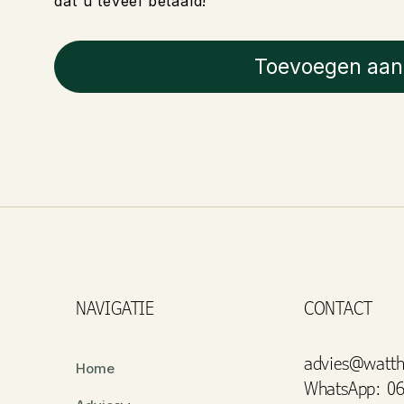
dat u teveel betaald!
Toevoegen aan
NAVIGATIE
CONTACT
advies@watth
Home
WhatsApp: 06