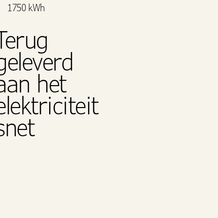
1750 kWh
Terug
geleverd
aan het
elektriciteit
snet