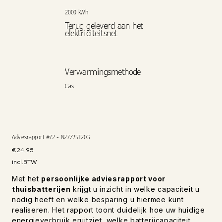
2000 kWh
Terug geleverd aan het
elektriciteitsnet
Verwarmingsmethode
Gas
Adviesrapport #72 - N27Z25T20G
Prijs
€ 24,95
incl.BTW
Met het
persoonlijke adviesrapport voor
thuisbatterijen
krijgt u inzicht in welke capaciteit u
nodig heeft en welke besparing u hiermee kunt
realiseren. Het rapport toont duidelijk hoe uw huidige
energieverbruik eruitziet, welke batterijcapaciteit