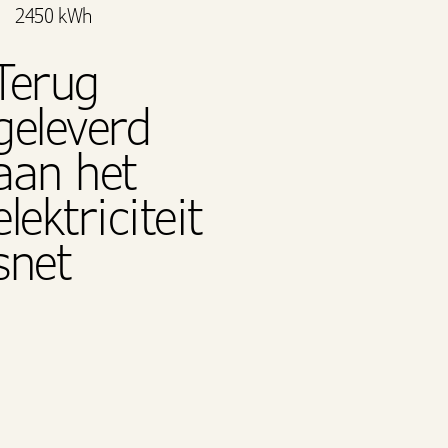
2450 kWh
Terug
geleverd
aan het
elektriciteit
snet