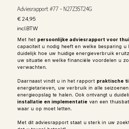
Adviesrapport #77 - N27Z35T24G
Prijs
€ 24,95
incl.BTW
Met het
persoonlijke adviesrapport voor thu
capaciteit u nodig heeft en welke besparing u
duidelijk hoe uw huidige energieverbruik eruitzi
uw situatie en welke financiële voordelen u zo
verwachten.
Daarnaast vindt u in het rapport
praktische t
energietarieven, uw verbruik in alle seizoene
energieopslag te halen. Ook ontvangt u duideli
installatie en implementatie
van een thuisbat
waar u op moet letten.
Met dit adviesrapport staat u sterk in uw zoek