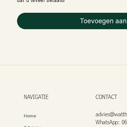
dat u teveel betaald!
Toevoegen aan
NAVIGATIE
CONTACT
advies@watth
Home
WhatsApp: 06