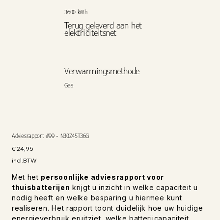
3600 kWh
Terug geleverd aan het
elektriciteitsnet
Verwarmingsmethode
Gas
Adviesrapport #99 - N30Z45T36G
Prijs
€ 24,95
incl.BTW
Met het
persoonlijke adviesrapport voor
thuisbatterijen
krijgt u inzicht in welke capaciteit u
nodig heeft en welke besparing u hiermee kunt
realiseren. Het rapport toont duidelijk hoe uw huidige
energieverbruik eruitziet, welke batterijcapaciteit